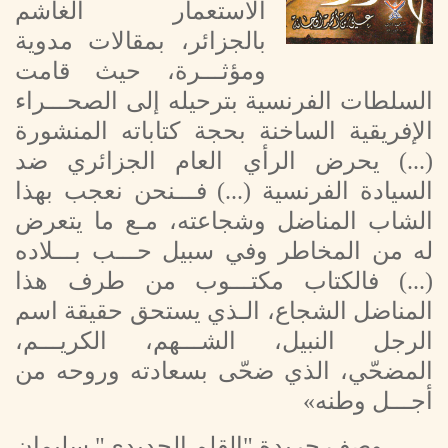
الاستعمار الغاشم
بالجزائر، بمقالات مدوية
ومؤثـــرة، حيث قامت
السلطات الفرنسية بترحيله إلى الصحـــراء
الإفريقية الساخنة بحجة كتاباته المنشورة
(...) يحرض الرأي العام الجزائري ضد
السيادة الفرنسية (...) فـــنحن نعجب بهذا
الشاب المناضل وشجاعته، مـع ما يتعرض
له من المخاطر وفي سبيل حـــب بـــلاده
(...) فالكتاب مكتـــوب من طرف هذا
المناضل الشجاع، الـذي يستحق حقيقة اسم
الرجل النبيل، الشـــهم، الكريـــم،
المضحّي، الذي ضحّى بسعادته وروحه من
أجـــل وطنه»
وصف جريدة "القلم الحديدي" سليمان