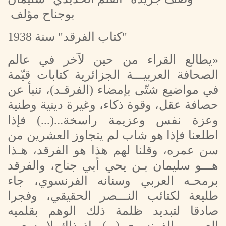
بوجناح مؤلف
"كتاب الفرقد" سنة 1938
«يطالع القراء من حين لآخر في عالم
الصحافة العربيـــة الجزائرية كتابات قيّمة
في مواضيع شتّى بإمضاء (الفرقـد)، تنبأ عن
حصافة عقل، وقوة ذكاء، وغيرة دينية وطنية
وعزة نفس وعزيمة راسخة...(...) فإذا
اطلعنا فإذا هو شاب لم يتجاوز العشرين من
سن عمره، وقلنا لهم هذا هو الفرقد، هـذا
هـــو سليمان بـن يحي أبي جناح، والفرقد
برمحـه العربي وسنانه الفرنسوي، جاء
طليعة لكتائب النـــصر الحقيقي، وفجرا
صادقا لتبديد ظلمة ذلك الوهم بقلميه