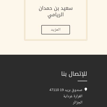
سعيد بن حمدان
الريامي
المزيد
للإتصال بنا
صندوق بريد 19 47110
القرارة غرداية
الجزائر