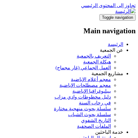
تجاوز إلى المحتوى الرئيسي
Toggle navigation
Main navigation
الرئيسة
عن الجمعية
التعريف بالجمعية
هيكلة الجمعية
العمل الجماعي (غار مجماج)
مشاريع الجمعية
معجم أعلام الإباضية
معجم مصطلحات الإباضية
بيبليوغرافيا الإباضية
دليل مخطوطات وادي مزاب
في رحاب السنة
سلسلة بحوث منهجية مختارة
سلسلة بحوث الشباب
التاريخ الشفوي
الملفات الصحفية
خدمة الباحثين
استقبال الباحثين