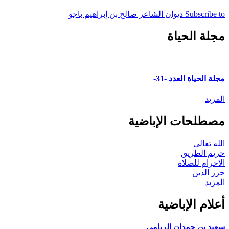
Subscribe to ديوان الشاعر صالح بن إبراهيم باجو
مجلة الحياة
مجلة الحياة العدد -31-
المزيد
مصطلحات الإباضية
الله تعالى
حريم الطريق
الاحرام للصلاة
حرز الدين
المزيد
أعلام الإباضية
سعيد بن حمدان الريامي