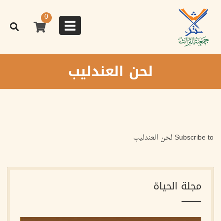
تجاوز
إلى
0
المحتوى
Toggle
الرئيسي
navigation
لحن العندليب
Subscribe to لحن العندليب
مجلة الحياة