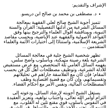
الإشراف والتقديم:
د. مصطفى بن محمد بن صالح ابن دريسو.
تتميز أجوبة الشيخ صالح لعلي الفقهية بمعالجة
المسائل الشرعية من أدلتها التفصيلية؛ القرآن والسنة
النبوية، وبمناقشة أقوال العلماء والترجيح بينها وفق
القواعد الأصولية والفقهية عند الإباضية، وبحسب مقاصد
الشريعة الإسلامية، واستنادًا إلى اختيارات الأئمة والعلماء
المتقدمين ...
تظهر شخصية الشيخ جلية في معالجة المسائل
الشرعية بلغة رصينة متمكنة، وبأسلوب واضح سلس،
يفهمه السائل العامي بَلْهَ المتخصص، مع عرض مستفيض
للأدلة الشرعية، وتوظيف مصطلحات أهل كل فن بحسب
المقام؛ فإن كان مع الفلاسفة جاراهم في تحليلاتهم
وتقسيماتهم، وإن كان مع قضية اقتصادية وظف
المصطلحات المالية، ونفس الأمر مع أحكام القضاء.
يستغل الشيخ أجوبته لإرشاد السائل، ودعوته إلى
التزام أوامر الله تعالى، واجتناب نواهيه، وتعزيز العقيدة
في النفوس بأسلوب قوي مقنع تلين له القلوب، مع
التنبيه إلى تجنب الأخذ بالرخص والتساهل في الشرع،