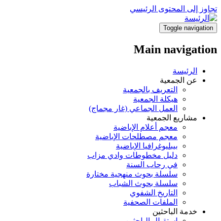
تجاوز إلى المحتوى الرئيسي
Toggle navigation
Main navigation
الرئيسة
عن الجمعية
التعريف بالجمعية
هيكلة الجمعية
العمل الجماعي (غار مجماج)
مشاريع الجمعية
معجم أعلام الإباضية
معجم مصطلحات الإباضية
بيبليوغرافيا الإباضية
دليل مخطوطات وادي مزاب
في رحاب السنة
سلسلة بحوث منهجية مختارة
سلسلة بحوث الشباب
التاريخ الشفوي
الملفات الصحفية
خدمة الباحثين
استقبال الباحثين