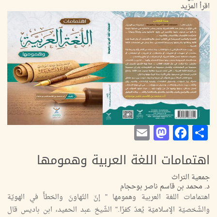
اقرأ المزيد
Mastodon
Email
Facebook
Share
اهتمامات اللغة العربية وهمومها
جمعية التراث
د. محمد بن قاسم ناصر بوحجام
اهتمامات اللغة العربية وهمومها " إنّ التّهاونَ والخطأَ في الهويّة
والشّخصيّة الإسلاميّة يُعدّ كفرًا." الشّيخ عبد الحميد، ابن باديس قال