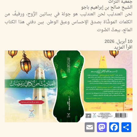
جمعية التراث
الشيخ صالح بن إبراهيم باجو
لحن العندليب لحن العندليب هو جولة في بساتين الرُّوح، ورفيفٌ من
الكلمات الموشَّاة بصدق الإحساس وعبق الوطن. بين دفتي هذا الكتاب
الماتع، يبعثُ الصَّوت
10 أبريل, 2026
اقرأ المزيد
Mastodon
Email
Facebook
Share