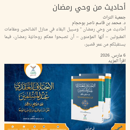
أحاديث من وحي رمضان
جمعية التراث
د. محمد بن قاسم ناصر بوحجام
أحاديث من وحي رمضان " وسبيل البقاء في منازل الصّالحين ومقامات
المقبولين – أيّها المؤمنون – أن تصبحوا معكم روحانيّة رمضان، فيما
يستقبلكم من عمر قصير،
6 مارس, 2026
اقرأ المزيد