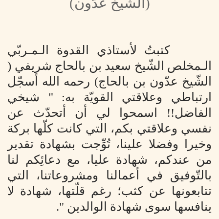
(الشيخ عدُّون)
كتبتُ لأستاذي القدوة الـمـربّي
الـمخلص الشّيخ سعيد بن بالحاج شريفي (
الشّيخ عدّون بن بالحاج) رحمه الله أسجّل
ارتباطي وعلاقتي القويّة به: " شيخي
الفاضل
!!
اسمحوا لي أن أتحدّث عن
نفسي وعلاقتي بكم، التي كانت كلّها بركة
وخيرا وفضلا علينا، تُوِّجت بشهادة تقدير
من عندكم، شهادة عليا، مع دعائِكم لنا
بالتّوفيق في أعمالنا ومشروعاتنا، التي
تتابعونها عن كثب؛ رغم قلّتها، شهادة لا
ينافسها سوى شهادة الوالدين ".