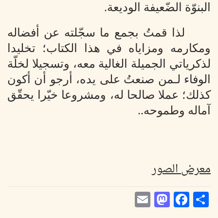
البنوّة الضّعيفة الوديعة.
لذا قمتُ بجمع ما سجّلته عن أفضاله
ومكارمه ومزاياه في هذا الكتاب؛ تخليدا
لذكرياتي الجميلة الغالية معه، وتسجيلا لخلّة
الوفاء لـمن صنعتُ على يده، أرجو أن أكون
كذلك؛ عملا صالحا له، ومشروعا خيّرا يحقّق
آماله وطموحه..
معرض الصور
Mastodon
Email
Facebook
Share