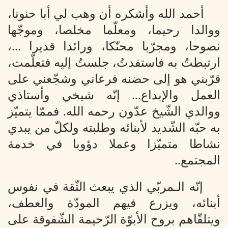
أحمد الله وأشكره أن وهب لي أبا حنونا،
ووالدا رحيما، ومعلّما مخلصا، وموجّها
نصوحا، ومجرّبا محنّكا، ورائدا قديرا ...،
ارتبطتُ به فاستفدتُ، جلستُ إليه فتعلّمت،
قرّبني هو إلى حضنه فرعاني وشجّعني على
العمل والإبداع... إنّه شيخي وأستاذي
ووالدي الشّيخ عدّون رحمه الله. فممّا يتميّز
به حبّه الشّديد لأبنائه وطلبته ولكلّ من يبدي
نشاطا متميّزا وعملا دؤوبا في خدمة
المجتمع..
إنّه الـمربّي الذي
يبعث الثّقة في نفوس
أبنائه، ويزرع فيهم المودّة والعطف،
ويتلقّاهم بروح الأبوّة الرّحيمة الشّفوقة على