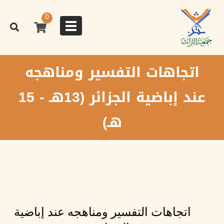
تجاوز
إلى
0
المحتوى
Toggle
الرئيسي
navigation
اتجاهات التفسير ومناهجه
عند إباضية الجزائر (13هـ - 15
هـ)
اتجاهات التفسير ومناهجه عند إباضية