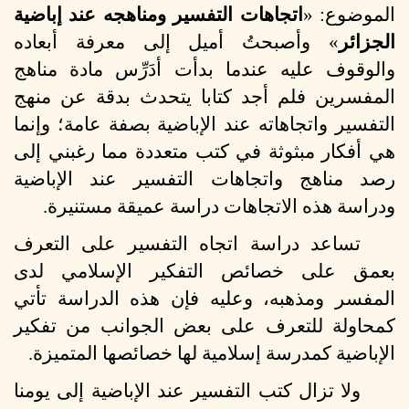
الموضوع: «
اتجاهات التفسير ومناهجه عند إباضية
الجزائر
» وأصبحتُ أميل إلى معرفة أبعاده
والوقوف عليه عندما بدأت أدَرِّس مادة مناهج
المفسرين فلم أجد كتابا يتحدث بدقة عن منهج
التفسير واتجاهاته عند الإباضية بصفة عامة؛ وإنما
هي أفكار مبثوثة في كتب متعددة مما رغبني إلى
رصد مناهج واتجاهات التفسير عند الإباضية
ودراسة هذه الاتجاهات دراسة عميقة مستنيرة.
تساعد دراسة اتجاه التفسير على التعرف
بعمق على خصائص التفكير الإسلامي لدى
المفسر ومذهبه، وعليه فإن هذه الدراسة تأتي
كمحاولة للتعرف على بعض الجوانب من تفكير
الإباضية كمدرسة إسلامية لها خصائصها المتميزة.
ولا تزال كتب التفسير عند الإباضية إلى يومنا