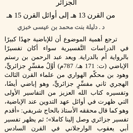
الجزائر
من القرن 13 هـ إلى أوائل القرن 15 هـ
د . دليلة بنت محمد بن عيسى خبزي
ترجع أهمية الموضوع أن للإباضية جهدًا كبيرًا
في الدراسات التَّفسيرية سواء أكان تفسيرًا
بالرواية أم بالدراية.
ويعد عبد الرحمن بن رستم
الإباضي (ت: 171 هـ/ 787م) أوَّلُ مفسِّرٍ جزائريٍّ،
وهود بن محكّم الهواري من علماء القرن الثالث
الهجري ثاني مفسِّرٍ جزائريٍّ، وهو إباضي أيضًا،
وتفسيره كتاب الله العزيز من التفاسير الأولى
التي ظهرت في أوائل عهد التدوين عند الإباضية،
وهو كما قال محققه الأستاذ بالحاج شريفي: «أقدم
تفسير جزائري وصل إلينا كاملا»؛ ثم يظهر تفسير
أبي يعقوب الوارجلاني في القرن السادس