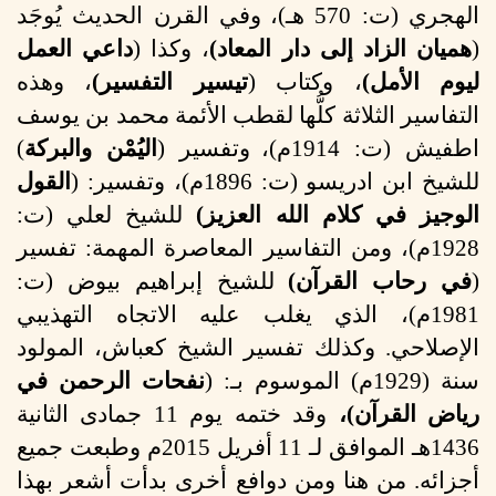
الهجري (ت: 570 هـ)،
وفي القرن الحديث يُوجَد
(
هميان الزاد إلى دار المعاد)
، وكذا (
داعي العمل
ليوم الأمل)
، وكتاب (
تيسير التفسير)
، وهذه
التفاسير الثلاثة كلُّها لقطب الأئمة محمد بن يوسف
اطفيش (ت: 1914م)،
وتفسير (
اليُمْن والبركة
)
للشيخ ابن ادريسو (ت: 1896م)، وتفسير: (
القول
الوجيز في كلام الله العزيز)
للشيخ لعلي (ت:
1928م)، ومن التفاسير المعاصرة المهمة: تفسير
(
في رحاب القرآن)
للشيخ إبراهيم بيوض (ت:
1981م)، الذي يغلب عليه الاتجاه التهذيبي
الإصلاحي. وكذلك تفسير الشيخ كعباش، المولود
سنة (1929م) الموسوم بـ: (
نفحات الرحمن في
رياض القرآن)،
وقد ختمه يوم 11 جمادى الثانية
1436هـ الموافق لـ 11 أفريل 2015م وطبعت جميع
أجزائه. من هنا ومن دوافع أخرى بدأت أشعر بهذا