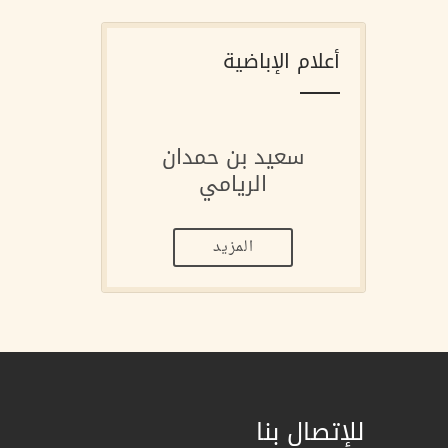
أعلام الإباضية
سعيد بن حمدان
الريامي
المزيد
للإتصال بنا