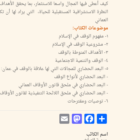
كيف أعطى فيها المجال واسعا للاستثمار، بما يحقق الأهدا
النظرة الاستشرافية المستقبلية للحياة، التي يراد لها أن 
العماني
موضوعات الكتاب:
١- مفهوم الوقف في الإسلام
٢- مشروعية الوقف في الإسلام
٣- الأهداف المنوطة بالوقف
٤- الوقف والتنمية الاجتماعية
٥- البعد الحضاري للمجالات التي لها علاقة بالوقف في عمان:
- البعد الحضاري لأنواع الوقف
- البعد الحضاري في ملحق قانون الأوقاف العماني
- البعد الحضاري في ملحق اللائحة التنفيذية لقانون الأوقاف
٦- توصيات ومقترحات
Mastodon
Email
Facebook
Share
اسم الكاتب