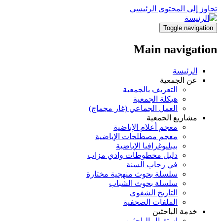
تجاوز إلى المحتوى الرئيسي
Toggle navigation
Main navigation
الرئيسة
عن الجمعية
التعريف بالجمعية
هيكلة الجمعية
العمل الجماعي (غار مجماج)
مشاريع الجمعية
معجم أعلام الإباضية
معجم مصطلحات الإباضية
بيبليوغرافيا الإباضية
دليل مخطوطات وادي مزاب
في رحاب السنة
سلسلة بحوث منهجية مختارة
سلسلة بحوث الشباب
التاريخ الشفوي
الملفات الصحفية
خدمة الباحثين
استقبال الباحثين