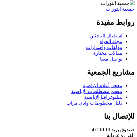
جمعية التوراث
روابط مفيدة
استقبال الباحثين
مجلة الحياة
مؤلفات وإصدارات
مقالات مختارة
تواصل معنا
مشاريع الجمعية
معجم أعلام الإباضية
معجم مصطلحات الإباضية
بيبليوغرافيا الإباضية
دليل مخطوطات وادي مزاب
للإتصال بنا
صندوق بريد 19 47110
القرارة غرداية