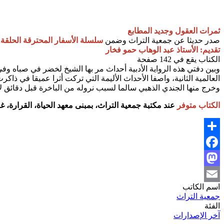
ثمرات العقول وجديد المطابع
صدر حديثا عن جمعية التراث وضمن
سلسلة الأسفار المحترقة الحلقة«23
تقديم: الأستاذ عبد الوهاب حمو فخار
الكتاب يقع في 142 صفحة
وبين دفتي هذه الرواية الأدبية أحداث مر بها الشيخ لخضر في صباه و
العالمية الثانية، واصفا الأحداث الأليمة التي تركت أثرا عميقا في ذا
وخرج منها الجندي الذهبي سالما لسبب نروله من الباخرة قبل دقائق لأد
الكتاب متوفر
عند مكتبة جمعية التراث، بمبنى معهد الحياة، القرارة، غر
Share
Facebook
Mastodon
اسم الكاتب
Email
جمعية التراث
الفئة
آخر الإصدارات