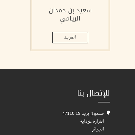
سعيد بن حمدان
الريامي
المزيد
للإتصال بنا
صندوق بريد 19 47110
القرارة غرداية
الجزائر