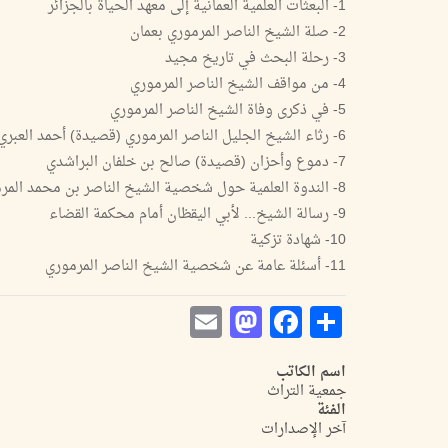
1- البعثات العلمية العمانية إلى معهد الحياة بالجزائر
2- صلة الشيخ الناصر المرموري بعمان
3- رحلة البحث في تاريخ مجيد
4- من مواقف الشيخ الناصر المرموري
5- في ذكرى وفاة الشيخ الناصر المرموري
6- رثاء الشيخ الجليل الناصر المرموري (قصيدة) أحمد العبري
7- دموع وأحزان (قصيدة) صالح بن خلفان البراشدي
8- الندوة العلمية حول شخصية الشيخ الناصر بن محمد المرموري
9- رسالة الشيخ... لأبي اليقظان أمام محكمة القضاء
10- شهادة تزكية
11- أسئلة عامة عن شخصية الشيخ الناصر المرموري
Mastodon
Email
Facebook
Share
اسم الكاتب
جمعية التراث
الفئة
آخر الإصدارات