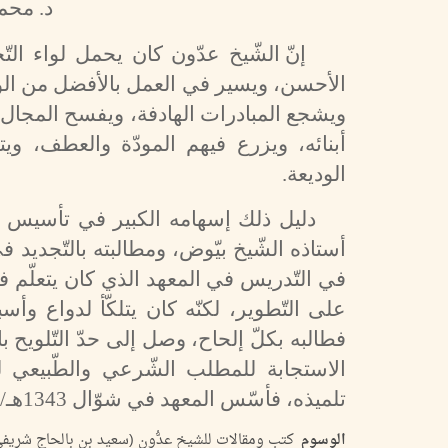
د. محم
إنّ الشّيخ عدّون كان يحمل لواء التّ
الأحسن، ويسير في العمل بالأفضل من الوسا
ويشجع المبادرات الهادفة، ويفسح المجال للمح
أبنائه، ويزرع فيهم المودّة والعطف، ويتلق
الوديعة.
دليل ذلك إسهامه الكبير في تأسيس مع
أستاذه الشّيخ بيّوض، ومطالبته بالتّجديد ف
في التّدريس في المعهد الذي كان يتعلّم ف
على التّطوير، لكنّه كان يتلكّأ لدواع وأسب
فطالبه بكلّ إلحاح، وصل إلى حدّ التّلويح ب
الاستجابة للمطلب الشّرعي والطّبيعي لل
تلميذه، فأسّس المعهد في شوّال 1343هـ/ ماي 1925م.
الوسوم
كتب ومقالات للشيخ عدُّون (سعيد بن بالحاج شريفي