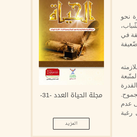
رة نحو
ّباب،
ّقة في
ضّعيفة
ازمته
متّبعة
لقدرة
مجلة الحياة العدد -31-
لجموح.
لى عدم
 رغبة
المزيد