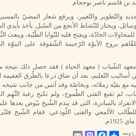
د بن قاسم ناصر بوحجام
جديد والتّطوير والتّغيير، ويرفع شعار المضيّ بالمسي
ئل، ويختار للنّشاط الأنجع من السّبل. يأخذ بأيدي الش
اولات الجادّة، ويفتح قلبه للنّوايا الطّيّبة، ويبعث الث
ّاهم بروح الأبوّة الرّحيمة الشّفوقة على البنوّة ال
هد الشّباب ( معهد الحياة ) فقد حصل ذلك نتيجة مل
ي أساليب التّعليم، بعد أن ضاق ذرعا بالطّرق العقيمة ال
يه مع بقيّة زملائه، وبخاصّة وقد آنس من جانب شيخه ا
اب، لم تقنع الفتى الطّموح، ولم تكبح رغبة النَّهِم ا
الانفراد بالمبادرة، التي قد يندم الشّيخ بيّوض بعدها ع
طّالب الألمعي والفتى اللّوذعي. فقام الشّيخ فلبّى
Mastodon
Email
Facebook
Share
) وعنه