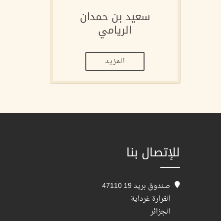
سعيد بن حمدان
الريامي
المزيد
للإتصال بنا
صندوق بريد 19 47110
القرارة غرداية
الجزائر