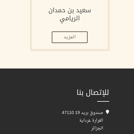
سعيد بن حمدان
الريامي
المزيد
للإتصال بنا
صندوق بريد 19 47110
القرارة غرداية
الجزائر