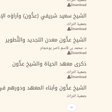
جمعية التراث
Download
الشيخ سعيد شريفي (عدُّون) وآراؤه الإ
جمعية التراث
Download
الشيخ عدُّون معدن التجديد والتَّطوير
د. محمد بن قاسم ناصر بوحجام
Download
ذكرى معهد الحياة والشيخ عدُّون
جمعية التراث
Download
الشيخ عدُّون وأبناء المعهد ودورهم في 
جمعية التراث
Next
››
Pagination
page