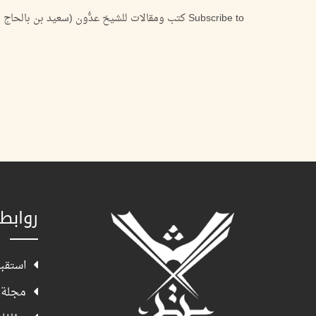
Subscribe to كتب ومقالات للشيخ عدُّون (سعيد بن بالحاج شريفي) وعنه
روابط
استقبا
مجلة 