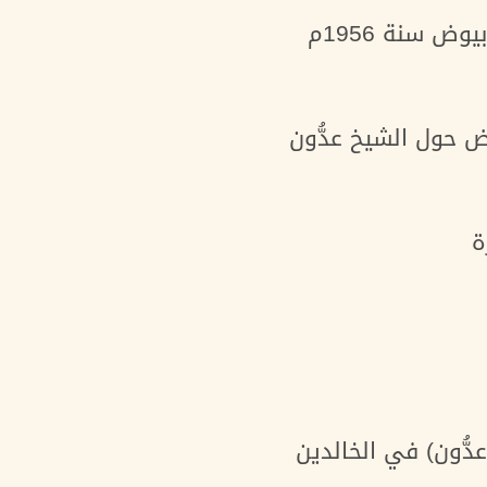
ض سنة 1956م
ض حول الشيخ عدُّون
ة
ُّون) في الخالدين