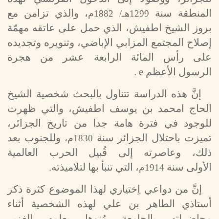
المنطقة سنة
، والذي تزامن مع
1299هـ/ 1882م
بروز الشيخ اطفيش، الذي حمل على عاتقه مهمّة
إصلاح المجتمع المزابي الإباضي، وتنويره وتجديده
على رأس المائة الرابعة عشر من هجرة
الرسول الأعظم
e
.
إنَّ هذه الدراسة تتناول بالبحث شخصية الشيخ
الحاج امحمد بن يوسف اطفيش، والتي ظهرت
للوجود في فترة هامة جدا من تاريخ الجزائر،
تميزت باحتلال الجزائر سنة
وللجنوب بعد
1830م،
ذلك، وعاصرته إلى قُبيل الحرب العالمية
الأولى سنة
، التي تنبأ بها لتلاميذته.
1914م
إنَّ من دواعي اِختياري لهذا الموضوع كثرة ذكر
أستاذي الطاهر بن علي لهذه الشخصية أثناء
محاضراته بالجامعة مُنوها بعلمه الغزير