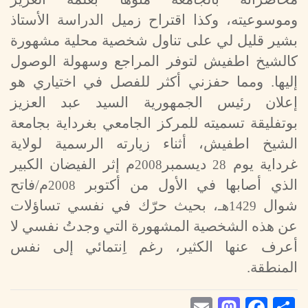
وموسوعيته، وكذا اقتراح زميل الدراسة الأستاذ
بشير قليل لي على تناول شخصية محلية مشهورة
كالشيخ اطفيش لتوفر المراجع وسهولة الوصول
إليها. ومما حفزني أكثر للفصل في اختياري هو
إعلان رئيس الجمهورية السيد عبد العزيز
بوتفليقة تسميته للمركز الجامعي بغرداية بجامعة
الشيخ اطفيش، أثناء زيارته الرسمية لولاية
غرداية يوم
ديسمبر
م إثر الفيضان الكبير
2008
28
الذي أصابها في الأول من أكتوبر
م/فاتح
2008
شوال
، بحيث حرّك في نفسي تساؤلات
1429هـ
عن هذه الشخصية المشهورة التي وجدتُ نفسي لا
أعرف عنها الكثير، رغم اِنتمائي إلى نفس
المنطقة.
Mastodon
Email
Facebook
Share