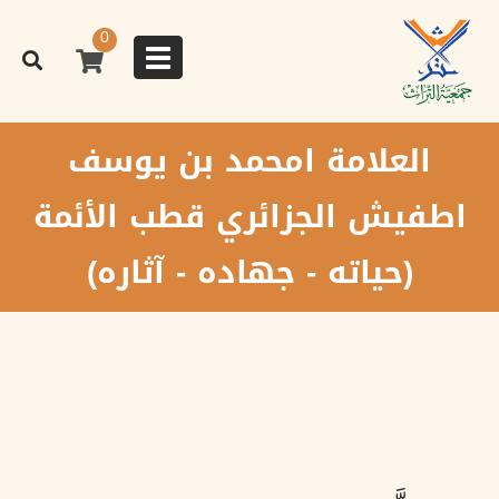
تجاوز
إلى
0
المحتوى
Toggle
الرئيسي
navigation
العلامة امحمد بن يوسف
اطفيش الجزائري قطب الأئمة
(حياته - جهاده - آثاره)