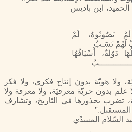
 الحميد، ابن باديس
َمْ يَصُونُوهُ، لَمْ
ْ لَهُمْ نَسَـبُ
هَا دَوْلَةٌ، أَسْيَافُهُا
ـــــــــــــبُ
ّة، ولا هويّة بدون إنتاج فكري، ولا فكر
علم بدون حريّة معرفيّة، ولا معرفة ولا
ّة، تضرب بجذورها في التّاريخ، وتشارف
لمستقبل."
بد السّلام المسدِّي