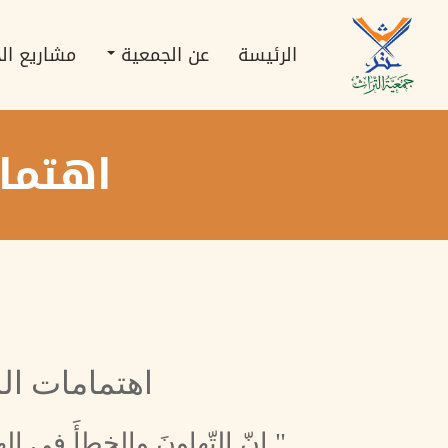
تجاوز
Main
إلى
navigation
المحتوى
الرئيسة
عن الجمعية
مشاريع ال
الرئيسي
اهتما
اهتمامات الل
" إنّ التّهاونَ والخطأَ في اله