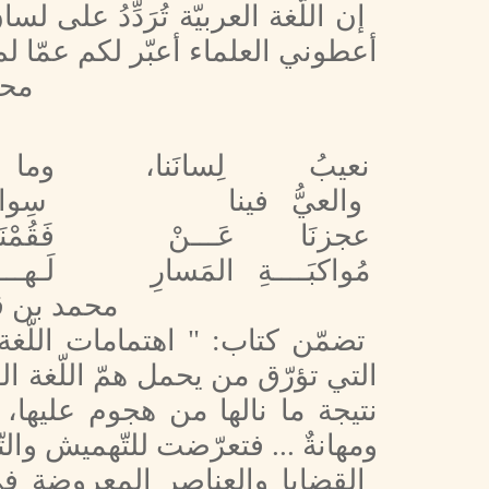
إن اللّغة العربيّة تُرَدِّدُ على
أعطوني العلماء أعبّر لكم عمّا 
مح
نعيبُ لِسانَنا،
وما 
والعيُّ فينا
سِوانَ
عجزنَا عَـــنْ
فَقُم
مُواكبَــــةِ المَسارِ
لَـهـــ
محمد بن ق
تضمّن كتاب: " اهتمامات اللّغ
التي تؤرّق من يحمل همّ اللّغة ال
نتيجة ما نالها من هجوم عليها، 
ومهانةٌ ... فتعرّضت للتّهميش والت
القضايا والعناصر المعروضة في