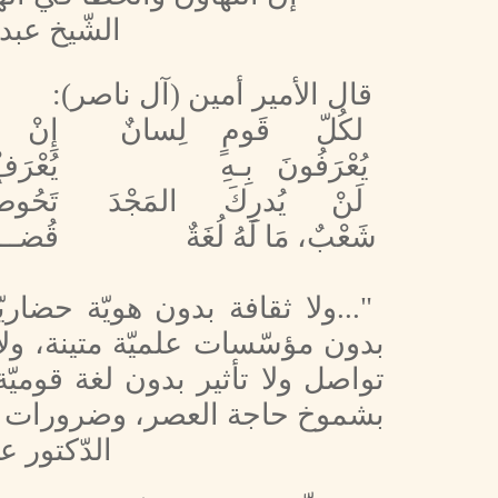
الشّيخ عبد
قال الأمير أمين (آل ناصر):
لكُلّ قَومٍ لِسانٌ
إِنْ ل
يُعْرَفُونَ بِـهِ
يُعْرَف
لَنْ
يُدرِكَ المَجْدَ
تَحُوطُ
شَعْبٌ، مَا لَهُ لُغَةٌ
قُضـــ
"...ولا ثقافة بدون هويّة حضاري
بدون مؤسّسات علميّة متينة، ولا 
تواصل ولا تأثير بدون لغة قومي
بشموخ حاجة العصر، وضرورات ا
الدّكتور ع