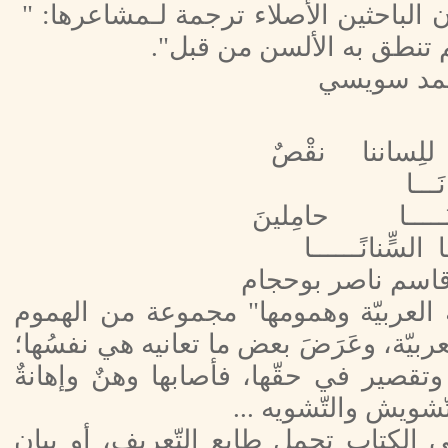
 لسان الباحثين الأصلاء ترجمة لـمشاعرها: "
لم تنطق به الألسن من قبل".
مد سويسي
للِساننا نقْصٌ
ـــا
ْنَـــــا حامِلينَ
ا السٍّنانًــــــا
اسم ناصر بوحجام
ة العربيّة وهمومها" مجموعة من الهموم
عربيّة، وعَرَضَ بعض ما تعانيه هي نفسُها؛
وتقصير في حقّها، فأصابها وهنٌ وإهانةٌ
ّشويش والتّشويه ...
 الكتاب تحمل طابع التّعريف، أو بيان