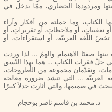
خيتها ومردودها الحضاري، ممّا يدخل في
 الكتاب، وما حملته من أفكار وآراء
أو تعقيبات، أو ملاحظاتٍ، أو تقريراتٍ، أو
صّ اللّغة العربيّة، أو استقراءات، أو
ها صفتَا الاهتمام والهمّ ... لذا وردت
ي جلّ فقرات الكتاب ... هما بهذا النّسق
مات، وتقدّمان مجموعة من الأطروحات،
 العربيّة ... التي تنشد ضرورة معالجة
يبحث في صميمها، والتي أثارت جدلاً كبيرًا
د. محمد بن قاسم ناصر بوحجام