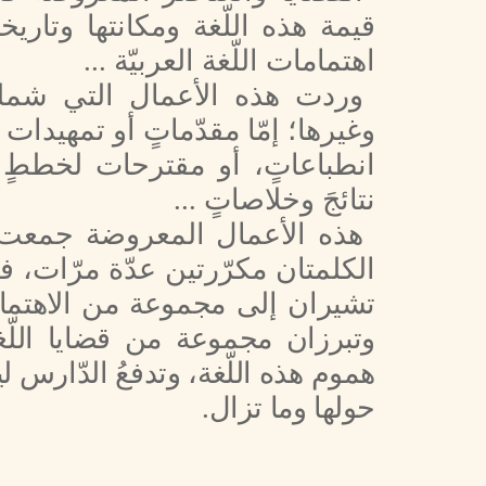
قيمة هذه اللّغة ومكانتها وتاري
اهتمامات اللّغة العربيّة ...
وردت هذه الأعمال التي شملها
وغيرها؛ إمّا مقدّماتٍ أو تمهيدات 
انطباعاتٍ، أو مقترحات لخططٍ تخ
نتائجَ وخلاصاتٍ ...
هذه الأعمال المعروضة جمعت بين
الكلمتان مكرّرتين عدّة مرّات، ف
تشيران
إلى مجموعة من الاهتما
وتبرزان مجموعة من قضايا اللّغة
هموم هذه اللّغة، وتدفعُ الدّارس ل
حولها وما تزال.