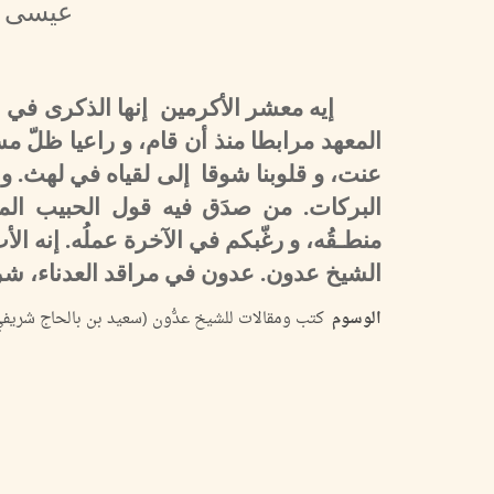
عيسى بن
إيه معشر الأكرمين إنها الذكرى في الم
المعهد مرابطا منذ أن قام، و راعيا ظلّ م
عنت، و قلوبنا شوقا إلى لقياه في لهث. و 
البركات. من صدَق فيه قول الحبيب المص
منطـقُه، و رغّبكم في الآخرة عملُه. إنه
الشيخ عدون. عدون في مراقد العدناء، ش
الوسوم
كتب ومقالات للشيخ عدُّون (سعيد بن بالحاج شريفي