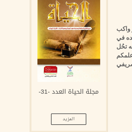
ر واكب
ده في
 تحُل
علمكم
شريفي
مجلة الحياة العدد -31-
المزيد