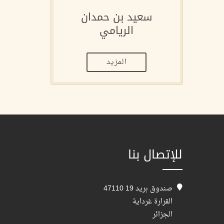
سعيد بن حمدان
الريامي
المزيد
للإتصال بنا
صندوق بريد 19 47110
القرارة غرداية
الجزائر