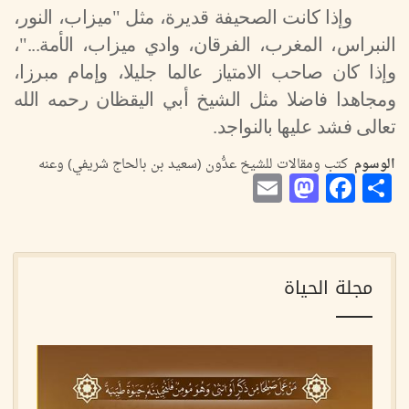
وإذا كانت الصحيفة قديرة، مثل "ميزاب، النور،
النبراس، المغرب، الفرقان، وادي ميزاب، الأمة..."،
وإذا كان صاحب الامتياز عالما جليلا، وإمام مبرزا،
ومجاهدا فاضلا مثل الشيخ أبي اليقظان رحمه الله
تعالى فشد عليها بالنواجد.
الوسوم
كتب ومقالات للشيخ عدُّون (سعيد بن بالحاج شريفي) وعنه
Mastodon
Email
Facebook
Share
مجلة الحياة