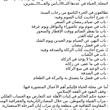
#مجلة_الحياة
في عددها الثــ08ــامن والعـــ20ــشرين،
تطالعون في الجزء التاسع من رحاب السنة:
1- شرح أحاديث كتاب الصوم وفيه:
- باب في صيام رمضان في السفر
- باب في صوم يوم عاشوراء والنوافل ويوم عرفة
- باب ما يفطر الصائم ووقت الإفطار والسحور
- باب في ليلة القدر
- باب النهي عن الصيام يوم العيدين ويوم الشك
- باب في فضل رمضان
2- شرح أحاديث كتاب الزكاة والصدقة وفيه:
- باب في النِّصاب
- باب في ما لا يؤخذ في الزكاة
- باب في ما عفى عن زكاته
- باب الوعيد في منع الزكاة
- باب في الصدقة
- باب في فضل ما يتصدق به والبركة في الطعام
أما عن مجلة الحياة فإليكم أهم الأعمال المنشورة فيها:
- وقف النقود في الفقه الإسلامي
- حجية حكم الحاكم في إثبات الأهلة عند التعارض مع الحساب الفلكي
- مزاب القبيلة والموطن، من خلال المصادرالتاريخية والجغرافية الوس
- المقاومة الثقافية في منطقة وادي مزاب إبان المرحلة الاستعمارية