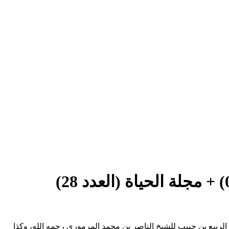
لربيع بن حبيب للشيخ الناصر بن محمد المرموري رحمه الله، وكذا