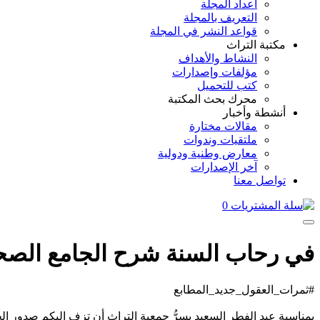
أعداد المجلة
التعريف بالمجلة
قواعد النشر في المجلة
مكتبة التراث
النشاط والأهداف
مؤلفات وإصدارات
كتب للتحميل
محرك بحث المكتبة
أنشطة وأخبار
مقالات مختارة
ملتقيات وندوات
معارض وطنية ودولية
آخر الإصدارات
تواصل معنا
0
في رحاب السنة شرح الجامع الصحيح الإمام الربيع 
#ثمرات_العقول_جديد_المطابع
بمناسبة عيد الفطر السعيد يسرُّ جمعية التراث أن تزف إليكم صدور الجزء التـــ09ـــاس