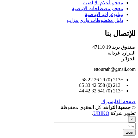
معجم أعلام الإباضية
معجم مصطلحات الإباضية
بيبليوغرافيا الإباضية
دليل مخطوطات وادي مزاب
للإتصال بنا
صندوق بريد 19 47110
القرارة غرداية
الجزائر
ettourath@gmail.com
+213 (0) 29 26 22 58
+213 (0) 558 42 33 85
+213 (0) 541 32 42 44
صفحة الفايسبوك
©
جمعية التراث
. كل الحقوق محفوظة.
تطوير شركة
UBIKO
.
×
بحث