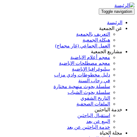
تجاوز
إلى
Toggle navigation
المحتوى
الرئيسة
الرئيسي
Main
عن الجمعية
التعريف بالجمعية
navigation
هيكلة الجمعية
العمل الجماعي (غار مجماج)
مشاريع الجمعية
معجم أعلام الإباضية
معجم مصطلحات الإباضية
بيبليوغرافيا الإباضية
دليل مخطوطات وادي مزاب
في رحاب السنة
سلسلة بحوث منهجية مختارة
سلسلة بحوث الشباب
التاريخ الشفوي
الملفات الصحفية
خدمة الباحثين
استقبال الباحثين
البيع عن بعد
خدمة الباحثين عن بعد
مجلة الحياة