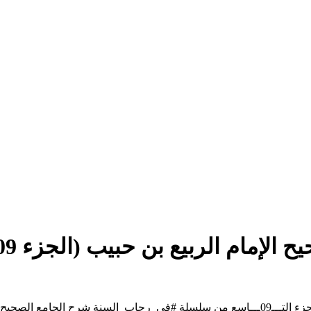
بن حبيب (الجزء 09) + مجلة الحياة (العدد 28)
ع من سلسلة
#في_رحاب_السنة
شرح الجامع الصحيح ا