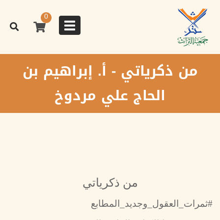
تجاوز
إلى
0
المحتوى
Toggle
الرئيسي
navigation
من ذكرياتي - أ. إبراهيم بن
الحاج علي مردوخ
من ذكرياتي
#ثمرات_العقول_وجديد_المطابع