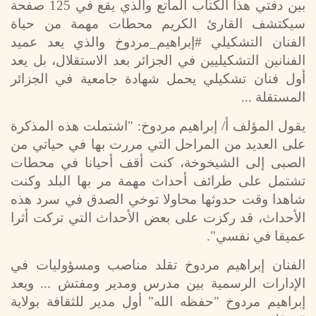
بين دفتي هذا الكتاب الماتع والذي يقع في
125
صفحة
سيكتشف القارئ الكريم محطات مهمة من حياة
الفنان التشكيلي #إبراهيم_مردوخ والذي يعد عميد
الفنانين التشكيليين في الجزائر بعد الاستقلال، بل يعد
أول فنان تشكيلي يحمل شهادة جامعية في الجزائر
المستقلة ...
يقول المؤلف أ/ إبراهيم مردوخ: "اشتملت هذه المذكرة
على العديد من المراحل التي مررت بها في حياتي من
الصبى إلى الشيخوخة، كنت أقف أحيانا في محطات
تشتمل على طرائف أحداث مهمة مر بها البلد وكنت
شاهدا وقت حدوثها محاولا توخي الصدق في سرد هذه
الأحداث، قد ركزت على بعض الأحداث التي تركت أثرا
عميقا في نفسي".
الفنان إبراهيم مردوخ تقلد مناصب ومسؤوليات في
الإدارات الرسمية بين مدرس ومدير ومفتش ... ويعد
إبراهيم مردوخ "حفظه الله" أول مدير للثقافة بولاية