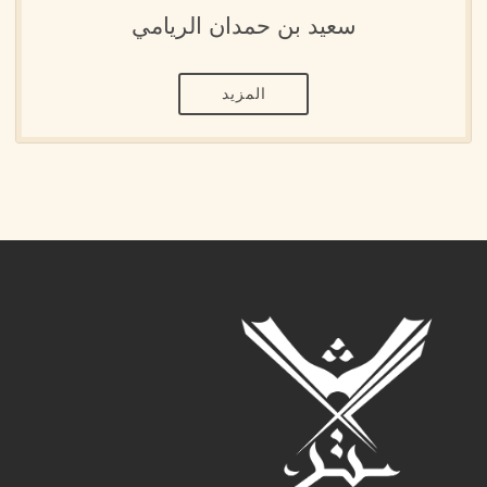
سعيد بن حمدان الريامي
المزيد