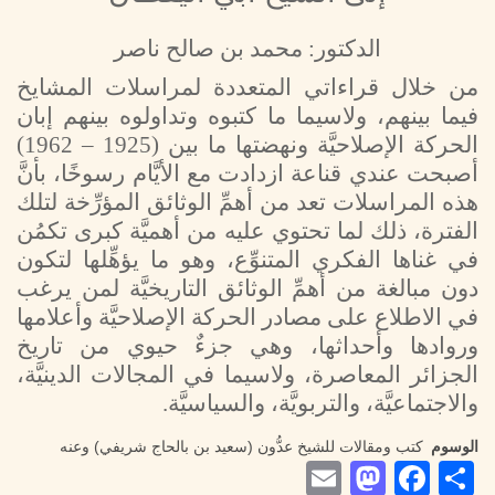
الدكتور: محمد بن صالح ناصر
من خلال قراءاتي المتعددة لمراسلات المشايخ
فيما بينهم، ولاسيما ما كتبوه وتداولوه بينهم إبان
الحركة الإصلاحيَّة ونهضتها ما بين (1925 – 1962)
أصبحت عندي قناعة ازدادت مع الأيَّام رسوخًا، بأنَّ
هذه المراسلات تعد من أهمِّ الوثائق المؤرِّخة لتلك
الفترة، ذلك لما تحتوي عليه من أهميَّة كبرى تكمُن
في غناها الفكري المتنوِّع، وهو ما يؤهِّلها لتكون
دون مبالغة من أهمِّ الوثائق التاريخيَّة لمن يرغب
في الاطلاع على مصادر الحركة الإصلاحيَّة وأعلامها
وروادها وأحداثها، وهي جزءٌ حيوي من تاريخ
الجزائر المعاصرة، ولاسيما في المجالات الدينيَّة،
والاجتماعيَّة، والتربويَّة، والسياسيَّة.
الوسوم
كتب ومقالات للشيخ عدُّون (سعيد بن بالحاج شريفي) وعنه
Mastodon
Email
Facebook
Share