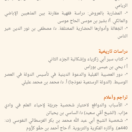
الريامي
*- المضاربة بالعروض: دراسة فقهية مقارنة بين المذهبين الإباضي
والمالكي. أ/ بشير بن موسى الحاج موسى
*- الجَعَالة وأدوارها الحضارية المختلفة. د/ مصطفى بن نور الدين خير
الناس
دراسات تاريخية
*- كتاب سير أبي زكرياء وإشكالية الجزء الثاني
أ / يحي بن عيسى بوراس
*- دور العصبية القبلية والدعوة الدينية في تأسيس الدولة في العصر
الوسيط. (الدولة الرستمية نموذجا) أ. د/ محمد بن محمد عليلي
تراجم وأعلام
*- الأسباب والدوافع لاختيار شخصية جربيَّة لإحياء العلم في وادي
مزاب. (الشيخ أمِّي سعيد) د/ الساسي بن يحياتن
*- شخصية الشيخ أبي عبد الله محمد بن بكر الفرسطائي النفوسي (ت:
440هـ). وآثاره الفكرية والتربوية. أ/ حاج أحمد بن حمُّو كرُّوم