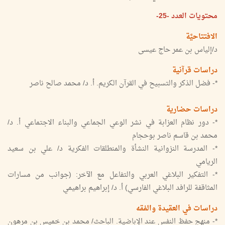
محتويات العدد -25-
الافتتاحيَّة
د/إلياس بن عمر حاج عيسى
دراسات قرآنية
*- فضل الذكر والتسبيح في القرآن الكريم. أ. د/ محمد صالح ناصر
دراسات حضارية
*- دور نظام العزابة في نشر الوعي الجماعي والبناء الاجتماعي أ. د/
محمد بن قاسم ناصر بوحجام
*- المدرسة النزوانية النشأة والمنطلقات الفكرية د/ علي بن سعيد
الريامي
*- التفكير البلاغي العربي والتفاعل مع الآخر: (جوانب من مسارات
المثاقفة للرافد البلاغي الفارسي) أ. د/ إبراهيم براهيمي
دراسات في العقيدة والفقه
*- منهج حفظ النفس عند الإباضية. الباحث/ محمد بن خميس بن مرهون