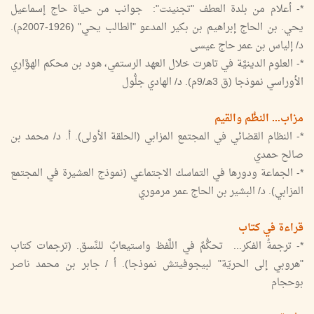
*- أعلام من بلدة العطف "تجنينت": جوانب من حياة حاج إسماعيل
يحي. بن الحاج إبراهيم بن بكير المدعو "الطالب يحي" (1926-2007م).
د/ إلياس بن عمر حاج عيسى
*- العلوم الدينيَّة في تاهرت خلال العهد الرستمي، هود بن محكم الهوَّاري
الأوراسي نموذجا (ق 3هـ/9م). د/ الهادي جلُّول
مزاب... النظُم والقيم
*- النظام القضائي في المجتمع المزابي (الحلقة الأولى). أ. د/ محمد بن
صالح حمدي
*- الجماعة ودورها في التماسك الاجتماعي (نموذج العشيرة في المجتمع
المزابي). د/ البشير بن الحاج عمر مرموري
قراءة في كتاب
*- ترجمةُ الفكر... تحكُّمٌ في اللَّفظ واستيعابٌ للنَّسق. (ترجمات كتاب
"هروبي إلى الحريّة" لبيجوفيتش نموذجا). أ / جابر بن محمد ناصر
بوحجام