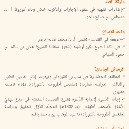
وثيقة العدد
*-إضاءات فقهية في عقود الإجارات والأكرية خلال وباء كورونا. أ. د/
مصطفى بن صالح باجو
واحة الإبداع
*-«صفعةٌ في القفا....» (شعر). أ. د/ محمد صالح ناصر
*- في رثاء الشيخ بكير أرشوم (شعر). سعادة الشيخ/ هلال بن سالم بن
حمود السيابي
الرسائل الجامعيَّة
*- المظاهر الحضارية في مدينتي القيروان وتيهرت. إبّان القرنين الثاني
والثالث (دراسة مقارنة) (ملخص أطروحة دكتوراه). د(ة)/ فطيمة
مطهري
*- إجابة الدَّعوة لإِصابَة الدُّعوة (شرح القصِيدة المدنِيَّة في مدحِ مهدِيِّ
الأمَّة). لأمحمَّد أطفِيَّش (ت:1332هـ) المجلَّد الأوَّل تحقيق ودراسة
(ملخص أطروحة دكتوراه) د/ عبد الوهاب بن باحمد بافلح