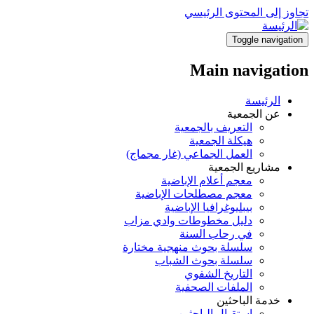
تجاوز إلى المحتوى الرئيسي
Toggle navigation
Main navigation
الرئيسة
عن الجمعية
التعريف بالجمعية
هيكلة الجمعية
العمل الجماعي (غار مجماج)
مشاريع الجمعية
معجم أعلام الإباضية
معجم مصطلحات الإباضية
بيبليوغرافيا الإباضية
دليل مخطوطات وادي مزاب
في رحاب السنة
سلسلة بحوث منهجية مختارة
سلسلة بحوث الشباب
التاريخ الشفوي
الملفات الصحفية
خدمة الباحثين
استقبال الباحثين