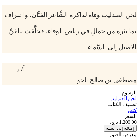
لحن العندليب وفاة لذاكرة الشَّاعر الفنَّان، واعتراف
بما نثره من جمالٍ في رياض الوفاء، فحلَّقت بالفنِّ
الأصيل إلى السَّماء ...
أ/ د .
مصطفى بن صالح باجو
الوسوم
لحن العندليب
تصنيف الكتاب
كتب
السعر
إضافة إلى السلة
معرض الصور