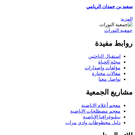
سعيد بن حمدان الريامي
المزيد
جمعية التوراث
روابط مفيدة
استقبال الباحثين
مجلة الحياة
مؤلفات وإصدارات
مقالات مختارة
تواصل معنا
مشاريع الجمعية
معجم أعلام الإباضية
معجم مصطلحات الإباضية
بيبليوغرافيا الإباضية
دليل مخطوطات وادي مزاب