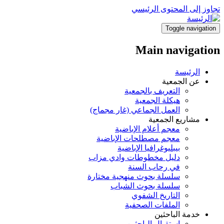
تجاوز إلى المحتوى الرئيسي
Toggle navigation
Main navigation
الرئيسة
عن الجمعية
التعريف بالجمعية
هيكلة الجمعية
العمل الجماعي (غار مجماج)
مشاريع الجمعية
معجم أعلام الإباضية
معجم مصطلحات الإباضية
بيبليوغرافيا الإباضية
دليل مخطوطات وادي مزاب
في رحاب السنة
سلسلة بحوث منهجية مختارة
سلسلة بحوث الشباب
التاريخ الشفوي
الملفات الصحفية
خدمة الباحثين
استقبال الباحثين