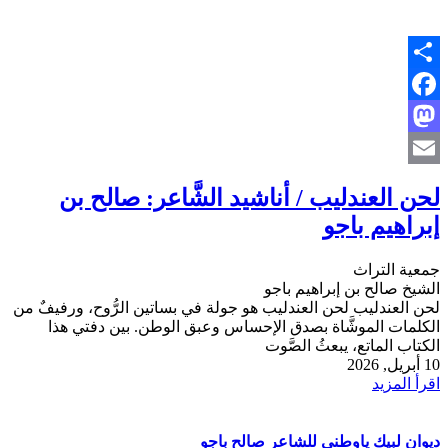
Share
Facebook
Mastodon
Email
لحن العندليب / أناشيد الشَّاعر: صالح بن
إبراهيم باجو
جمعية التراث
الشيخ صالح بن إبراهيم باجو
لحن العندليب لحن العندليب هو جولة في بساتين الرُّوح، ورفيفٌ من
الكلمات الموشَّاة بصدق الإحساس وعبق الوطن. بين دفتي هذا
الكتاب الماتع، يبعثُ الصَّوت
10 أبريل, 2026
اقرأ المزيد
ديوان لبيك ياوطني للشاعر صالح باجو