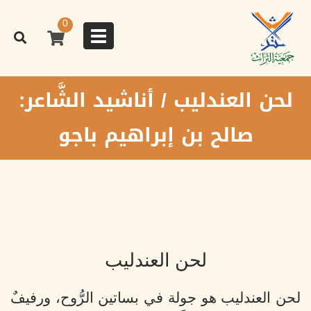
تجاوز
إلى
0
المحتوى
Toggle
الرئيسي
navigation
لحن العندليب / أناشيد الشَّاعر:
صالح بن إبراهيم باجو
لحن العندليب
لحن العندليب هو جولة في بساتين الرُّوح، ورفيفٌ