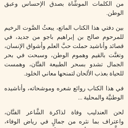
من الكلمات الموشَّاة بصدق الإحساس وعبق
الوطن.
بين دفتي هذا الكتاب الماتع، يبعثُ الصَّوت الرخيم
للمرحوم صالح بن إبراهيم باجو من جديد، في
قصائد وأناشيد حملت حبَّ العلم وأشواق الإنسان،
وتغنَّت بالقيم وهموم الوطن، وسبحت في بحر
الجمال تشدو بسحر الطبيعة الفتَّان، وهمست
للحياة بعذب الألحان لتمنحها معاني الخلود.
في هذا الكتاب روائع شعره وموشحاته، وأناشيده
الوطنيَّة والمحلية ...
لحن العندليب وفاة لذاكرة الشَّاعر الفنَّان،
واعتراف بما نثره من جمالٍ في رياض الوفاء،