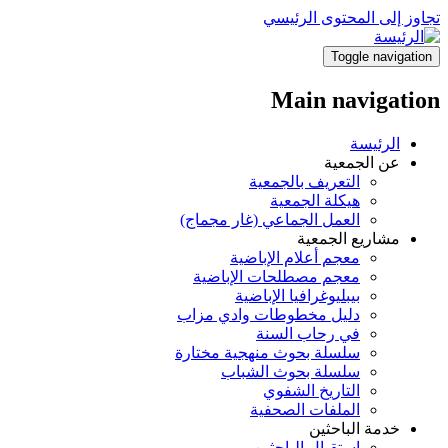
تجاوز إلى المحتوى الرئيسي
Toggle navigation
Main navigation
الرئيسة
عن الجمعية
التعريف بالجمعية
هيكلة الجمعية
العمل الجماعي (غار مجماج)
مشاريع الجمعية
معجم أعلام الإباضية
معجم مصطلحات الإباضية
بيبليوغرافيا الإباضية
دليل مخطوطات وادي مزاب
في رحاب السنة
سلسلة بحوث منهجية مختارة
سلسلة بحوث الشباب
التاريخ الشفوي
الملفات الصحفية
خدمة الباحثين
استقبال الباحثين