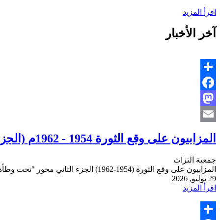
اقرأ المزيد
آخر الأخبار
Share
Facebook
Mastodon
Email
المزابيون على وقع الثورة 1954 - 1962م (الجزء الثاني) تحت وطأة التَّعذيب
جمعية التراث
المزابيون على وقع الثورة (1954-1962) الجزء الثاني محور "تحت وطأة التعذيب" مع استكمال معظم فصول الجزء الثاني من الكتاب، رأيت أن أستعجل هذا المحور
29 يوليو, 2026
اقرأ المزيد