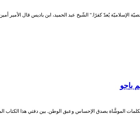
يّة الإسلاميّة يُعدّ كفرًا." الشّيخ عبد الحميد، ابن باديس قال الأمير أمين
م باجو
كلمات الموشَّاة بصدق الإحساس وعبق الوطن. بين دفتي هذا الكتاب المات