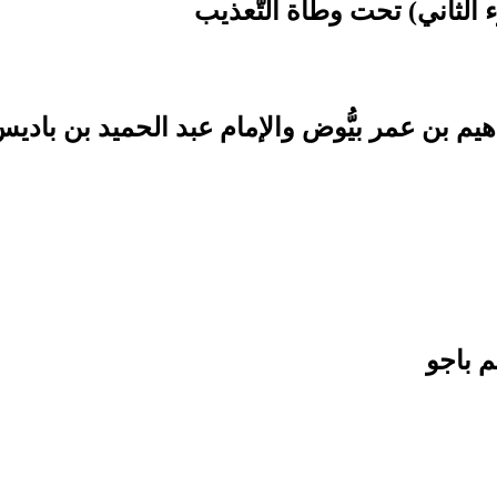
اهيم بن عمر بيُّوض والإمام عبد الحميد بن بادي
م باجو