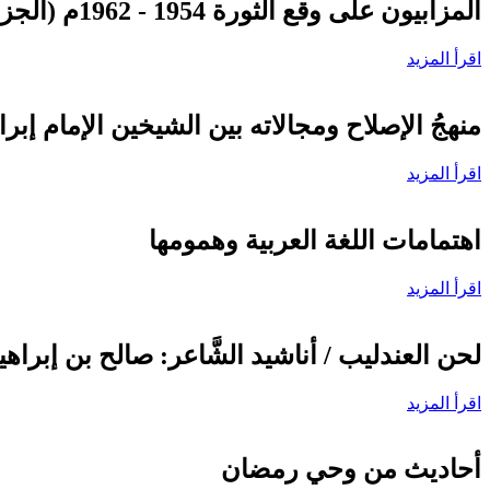
المزابيون على وقع الثورة 1954 - 1962م (الجزء الثاني) تحت وطأة التَّعذيب
اقرأ المزيد
منهجُ الإصلاح ومجالاته بين الشيخين الإمام إبر
اقرأ المزيد
اهتمامات اللغة العربية وهمومها
اقرأ المزيد
لحن العندليب / أناشيد الشَّاعر: صالح بن إبراهي
اقرأ المزيد
أحاديث من وحي رمضان