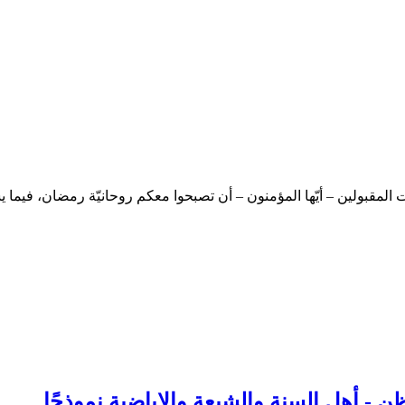
لمقبولين – أيّها المؤمنون – أن تصبحوا معكم روحانيّة رمضان، فيما
ن - أهل السنة والشيعة والإباضية نموذجًا