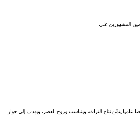
لمين المشهورين على
ا علميا يثمِّن نتاج التراث، ويتناسب وروح العصر، ويهدف إلى حوار