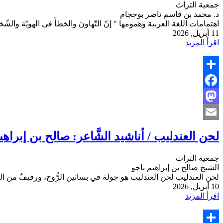
جمعية التراث
د. محمد بن قاسم ناصر بوحجام
اهتمامات اللغة العربية وهمومها " إنّ التّهاونَ والخطأَ في الهويّة والشّخص
11 أبريل, 2026
اقرأ المزيد
Share
Facebook
Mastodon
Email
لحن العندليب / أناشيد الشَّاعر: صالح بن إبراهي
جمعية التراث
الشيخ صالح بن إبراهيم باجو
لحن العندليب لحن العندليب هو جولة في بساتين الرُّوح، ورفيفٌ من ال
10 أبريل, 2026
اقرأ المزيد