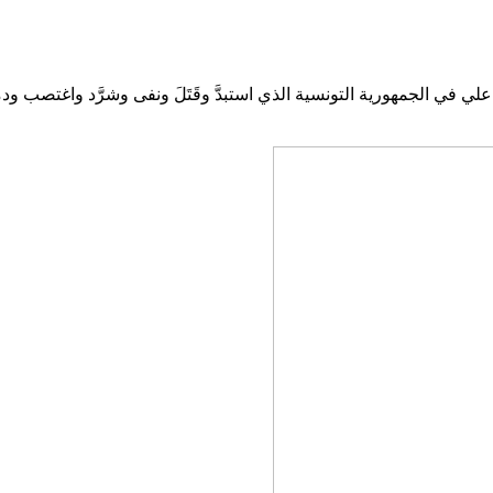
ي في الجمهورية التونسية الذي استبدَّ وقَتَلَ ونفى وشرَّد واغتصب ودمَّ