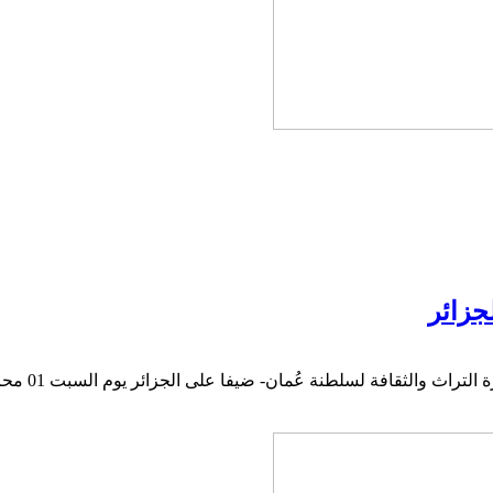
جزائر
افة لسلطنة عُمان- ضيفا على الجزائر يوم السبت 01 محرم 1433هـ الموافق ل 26