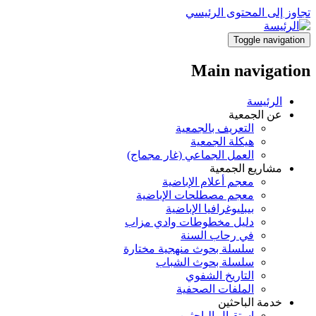
تجاوز إلى المحتوى الرئيسي
Toggle navigation
Main navigation
الرئيسة
عن الجمعية
التعريف بالجمعية
هيكلة الجمعية
العمل الجماعي (غار مجماج)
مشاريع الجمعية
معجم أعلام الإباضية
معجم مصطلحات الإباضية
بيبليوغرافيا الإباضية
دليل مخطوطات وادي مزاب
في رحاب السنة
سلسلة بحوث منهجية مختارة
سلسلة بحوث الشباب
التاريخ الشفوي
الملفات الصحفية
خدمة الباحثين
استقبال الباحثين