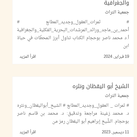
والجغرافية
جمعية التراث
# ثمرات_العقول_وجديد_المطابع #
أحمد_بن_ماجد_ورائد_المرشدات_البحرية_الفكلية_والجغرافية
أ.د محمد ناصر بوحجام الكتاب تناول أبرز الـمحطّات في حياة
ابن
19 فبراير, 2024
اقرأ المزيد
الشيخ أبو اليقظان ونثره
جمعية التراث
# ثمرات _ العقول_وجديد_المطابع # الشيخ_أبواليقظان_ونثره
د. محمد زغينة مراجعة وتدقيق: د. محمد بن قاسم ناصر
بوحجام. الشَّيخ إبراهيم أبو اليقظان رمز من
11 ديسمبر, 2023
اقرأ المزيد