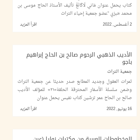
كتاب يحمل عنوان مَاني لَاكَانَغْ تأليف الأستاذ الحاج موسى بن
محمد خبزي "عضو جمعية إحياء التراث
2 أغسطس, 2022
اقرأ المزيد
الأديب الذهبي الرحوم صالح بن الحاج إبراهيم
باجو
جمعية التراث
ثمرات العقول وجديد المطابع صدر حديثا عن جمعية التراث
وضمن سلسلة الأسفار المحترقة الحلقة«٢١» للمؤلف الأديب
صالح بن الحاج عمر ترشين كتاب نفيس يحمل عنوان
16 يونيو, 2022
اقرأ المزيد
المخطوطات العربية من مكتبات زوايا (عين