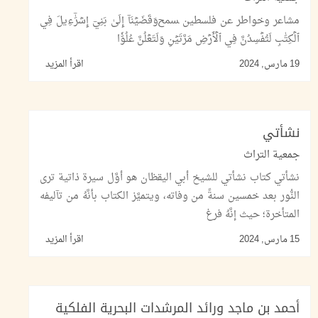
مشاعر وخواطر عن فلسطين ﵟوَقَضَيۡنَآ إِلَىٰ بَنِيٓ إِسۡرَٰٓءِيلَ فِي
ٱلۡكِتَٰبِ لَتُفۡسِدُنَّ فِي ٱلۡأَرۡضِ مَرَّتَيۡنِ وَلَتَعۡلُنَّ عُلُوّٗا
19 مارس, 2024
اقرأ المزيد
نشأتي
جمعية التراث
نشأتي كتاب نشأتي للشيخ أبي اليقظان هو أوَّل سيرة ذاتية ترى
النُّور بعد خمسين سنةً من وفاته، ويتميَّز الكتاب بأنَّهُ من تآليفه
المتأخرة؛ حيث إنَّهُ فرغ
15 مارس, 2024
اقرأ المزيد
أحمد بن ماجد ورائد المرشدات البحرية الفلكية