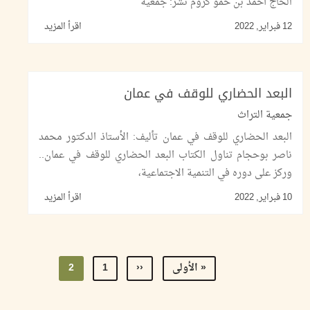
الحاج أحمد بن حمو كروم نشر: جمعية
12 فبراير, 2022
اقرأ المزيد
البعد الحضاري للوقف في عمان
جمعية التراث
البعد الحضاري للوقف في عمان تأليف: الأستاذ الدكتور محمد
ناصر بوحجام تناول الكتاب البعد الحضاري للوقف في عمان..
وركز على دوره في التنمية الاجتماعية،
10 فبراير, 2022
اقرأ المزيد
Pagination
First
« الأولى
‹‹
1
Previous
الصفحة
2
Current
page
page
page